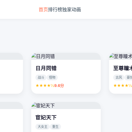
首页
排行榜
独家动画
日月同错
至尊瞳
战斗
怪物
古风
豪
★★★★½
9.6分
★★★★
宦妃天下
大女主
重生