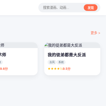
发现
更多 >
术师
我的徒弟都是大反派
快
古风
系统
½
9.6分
★★★★½
9.5分