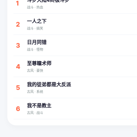
斗罗大陆4终极斗罗
1
战斗 · 热血
一人之下
2
战斗 · 搞笑
日月同错
3
战斗 · 怪物
至尊瞳术师
4
古风 · 豪快
我的徒弟都是大反派
5
古风 · 系统
我不是教主
6
古风 · 战斗