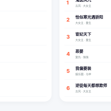
鬼医凤九
1
古风 · 大女主
恰似寒光遇骄阳
2
大女主 · 重生
宦妃天下
3
大女主 · 重生
恶婴
4
复仇 · 强强
我偏要装
5
娱乐圈 · 马甲
逆徒每天都想欺师
6
古风 · 大女主