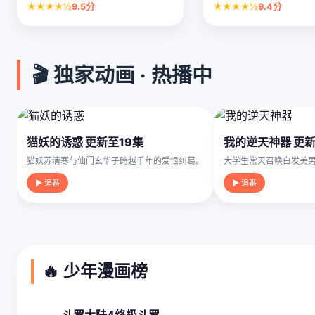
★★★★½
9.5分
★★★★½
9.4分
🎬 独家动画 · 热播中
猫妖的诱惑 更新至19集
我的逆天神器 更新
猫妖苏清寒与仙门玄华子跨越千年的爱恨纠葛。
大学生常天召唤白发美
▶ 追番
▶ 追番
🔥 少年漫画榜