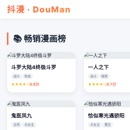
抖漫 · DouMan
📚 畅销漫画榜
斗罗大陆4终极斗罗
一人之下
战斗
热血
战斗
搞笑
★★★★½
9.8分
★★★★½
9.7分
鬼医凤九
恰似寒光遇骄阳
古风
大女主
大女主
重生