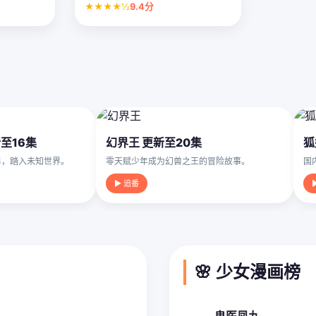
★★★★½
9.4分
至16集
幻界王 更新至20集
狐
男，踏入未知世界。
零天赋少年成为幻兽之王的冒险故事。
国
▶ 追番
🌸 少女漫画榜