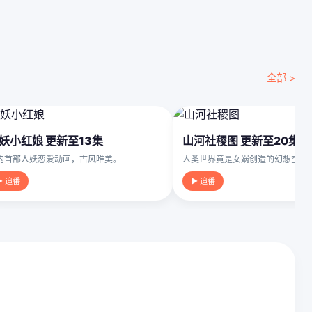
全部 >
妖小红娘 更新至13集
山河社稷图 更新至20集
内首部人妖恋爱动画，古风唯美。
人类世界竟是女娲创造的幻想空间
▶ 追番
▶ 追番