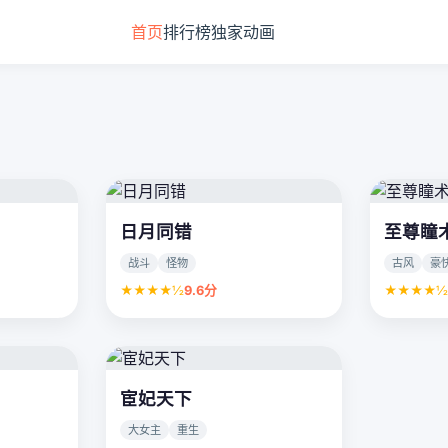
首页
排行榜
独家动画
日月同错
至尊瞳
战斗
怪物
古风
豪
★★★★½
9.6分
★★★★
宦妃天下
大女主
重生