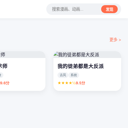
发现
更多 >
术师
我的徒弟都是大反派
快
古风
系统
½
9.6分
★★★★½
9.5分