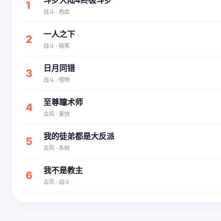
斗罗大陆4终极斗罗
1
战斗 · 热血
一人之下
2
战斗 · 搞笑
日月同错
3
战斗 · 怪物
至尊瞳术师
4
古风 · 豪快
我的徒弟都是大反派
5
古风 · 系统
我不是教主
6
古风 · 战斗