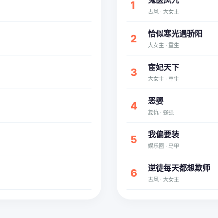
鬼医凤九
1
古风 · 大女主
恰似寒光遇骄阳
2
大女主 · 重生
宦妃天下
3
大女主 · 重生
恶婴
4
复仇 · 强强
我偏要装
5
娱乐圈 · 马甲
逆徒每天都想欺师
6
古风 · 大女主