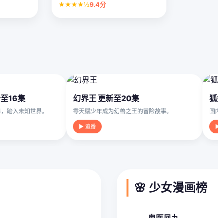
★★★★½
9.4分
至16集
幻界王 更新至20集
狐
男，踏入未知世界。
零天赋少年成为幻兽之王的冒险故事。
国
▶ 追番
🌸 少女漫画榜