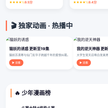
★★★★½
9.5分
★★★★½
9.4分
🎬 独家动画 · 热播中
猫妖的诱惑 更新至19集
我的逆天神器 更新
猫妖苏清寒与仙门玄华子跨越千年的爱恨纠葛。
大学生常天召唤白发美
▶ 追番
▶ 追番
🔥 少年漫画榜