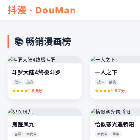
抖漫 · DouMan
📚 畅销漫画榜
斗罗大陆4终极斗罗
一人之下
战斗
热血
战斗
搞笑
★★★★½
9.8分
★★★★½
9.7分
鬼医凤九
恰似寒光遇骄阳
古风
大女主
大女主
重生