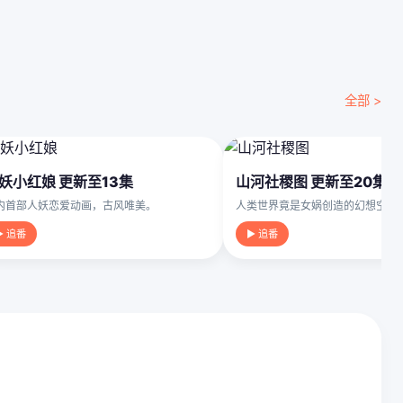
全部 >
妖小红娘 更新至13集
山河社稷图 更新至20集
内首部人妖恋爱动画，古风唯美。
人类世界竟是女娲创造的幻想空间
▶ 追番
▶ 追番